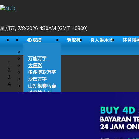
星期五, 7/8/2026 4:30AM (GMT +0800)
4D成绩
老虎机
真人娱乐场
体育博
万能万字
大馬彩
多多博彩万字
沙巴万字
山打根赛马会
砂勞越大万
新加坡万字
柬埔寨万字
豪龙
天天好运
Perdana 4D
9 Lotto