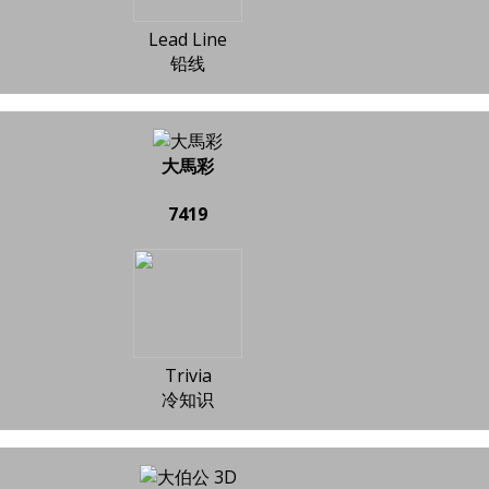
Lead Line
铅线
大馬彩
7419
Trivia
冷知识