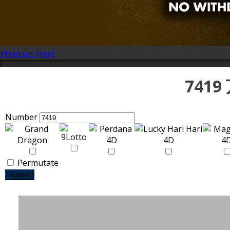
Previous
Next
741
Number
Permutate
Submit