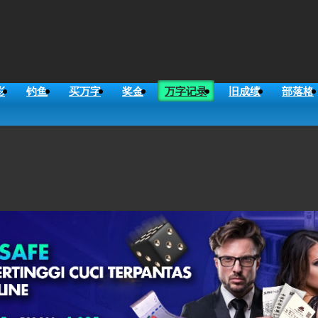
彩
钓鱼
买万字
奖金
万字记录
旧成绩
部落格