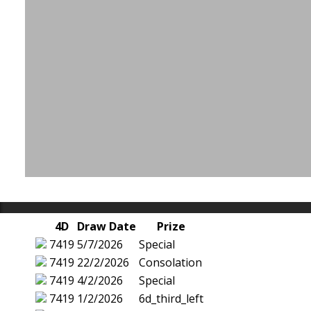
4D
Draw Date
Prize
7419
5/7/2026
Special
7419
22/2/2026
Consolation
7419
4/2/2026
Special
7419
1/2/2026
6d_third_left