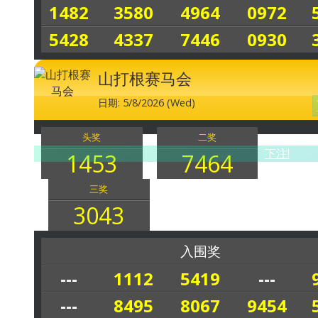
1482
3580
4964
0972
5428
4337
7446
0930
山打根赛马会
日期: 5/8/2026 (Wed)
头奖
二奖
下注!
1453
7464
三奖
3043
入围奖
---
1112
5419
---
---
8495
8067
9454