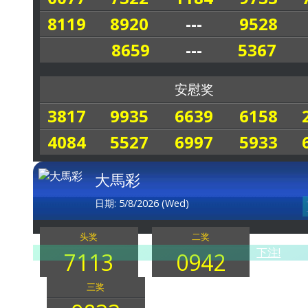
8119
8920
---
9528
8659
---
5367
安慰奖
3817
9935
6639
6158
4084
5527
6997
5933
大馬彩
日期: 5/8/2026 (Wed)
头奖
二奖
下注!
7113
0942
三奖