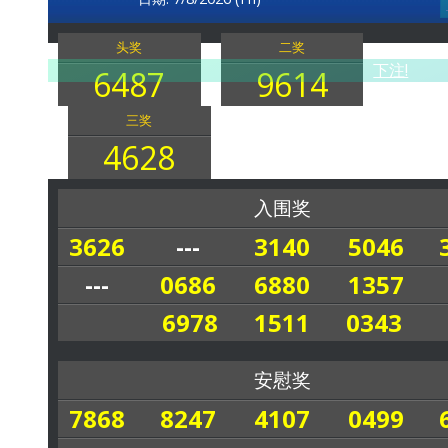
头奖
二奖
下注!
6487
9614
三奖
4628
入围奖
3626
---
3140
5046
---
0686
6880
1357
6978
1511
0343
安慰奖
7868
8247
4107
0499