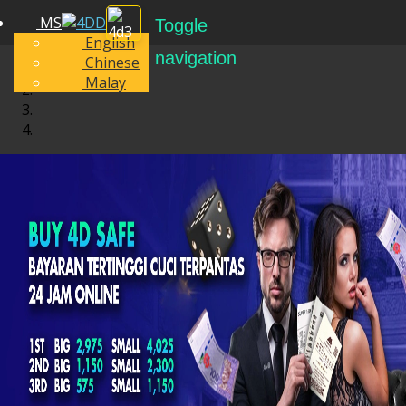
MS
Toggle
English
navigation
Chinese
Malay