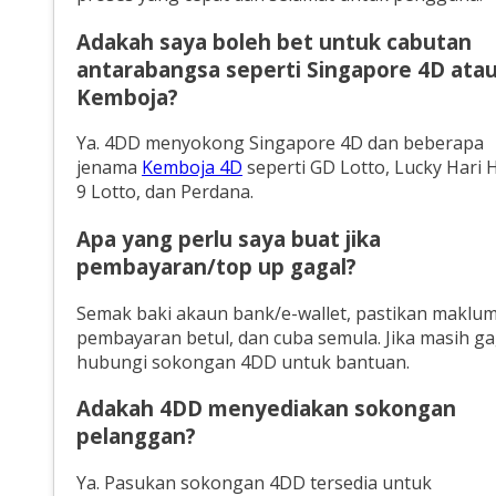
Adakah saya boleh bet untuk cabutan
antarabangsa seperti Singapore 4D ata
Kemboja?
Ya. 4DD menyokong Singapore 4D dan beberapa
jenama
Kemboja 4D
seperti GD Lotto, Lucky Hari H
9 Lotto, dan Perdana.
Apa yang perlu saya buat jika
pembayaran/top up gagal?
Semak baki akaun bank/e-wallet, pastikan maklu
pembayaran betul, dan cuba semula. Jika masih ga
hubungi sokongan 4DD untuk bantuan.
Adakah 4DD menyediakan sokongan
pelanggan?
Ya. Pasukan sokongan 4DD tersedia untuk