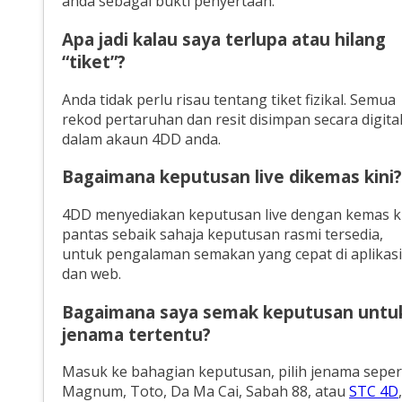
anda sebagai bukti penyertaan.
Apa jadi kalau saya terlupa atau hilang
“tiket”?
Anda tidak perlu risau tentang tiket fizikal. Semua
rekod pertaruhan dan resit disimpan secara digita
dalam akaun 4DD anda.
Bagaimana keputusan live dikemas kini?
4DD menyediakan keputusan live dengan kemas k
pantas sebaik sahaja keputusan rasmi tersedia,
untuk pengalaman semakan yang cepat di aplikasi
dan web.
Bagaimana saya semak keputusan untu
jenama tertentu?
Masuk ke bahagian keputusan, pilih jenama seper
Magnum, Toto, Da Ma Cai, Sabah 88, atau
STC 4D
,